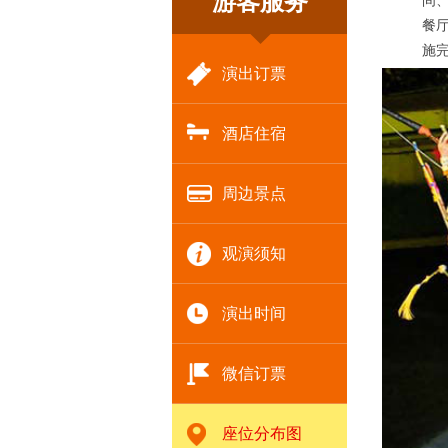
游客服务
间
餐厅
施
演出订票
酒店住宿
周边景点
观演须知
演出时间
微信订票
座位分布图