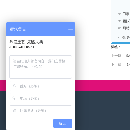
☏
门票
☏
团队
☞ 网
请您留言
☞
微信
鼎盛王朝·康熙大典
4006-4008-40
标签：
上一篇：
承
下一篇：
[
提交