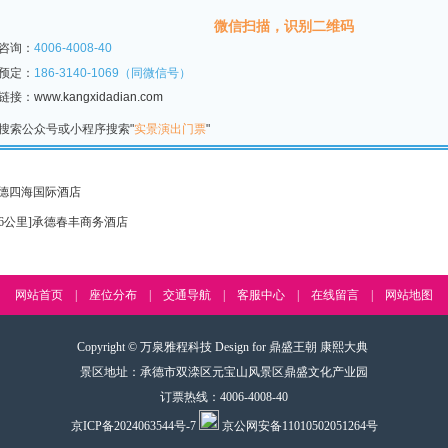
微信扫描，识别二维码
咨询：
4006-4008-40
预定：
186-3140-1069（同微信号）
站链接：
www.kangxidadian.com
搜索公众号或小程序搜索"
实景演出门票
"
德四海国际酒店
1.6公里]承德春丰商务酒店
网站首页
|
座位分布
|
交通导航
|
客服中心
|
在线留言
|
网站地图
Copyright © 万泉雅程科技 Design for 鼎盛王朝 康熙大典
景区地址：承德市双滦区元宝山风景区鼎盛文化产业园
订票热线：4006-4008-40
京ICP备2024063544号-7
京公网安备11010502051264号