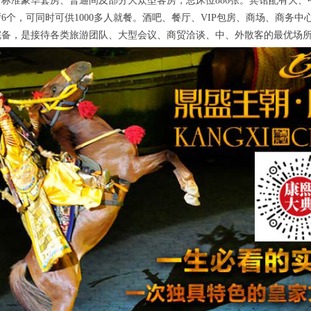
、标准豪华套房、普通间及部分大众型客房，总床位886张。宾馆配有大、
6个，可同时可供1000多人就餐。酒吧、餐厅、VIP包房、商场、商务
完备，是接待各类旅游团队、大型会议、商贸洽谈、中、外散客的最优场