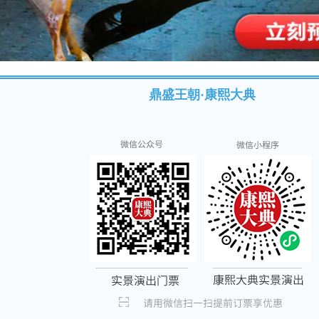
鼎盛王朝·康熙大典