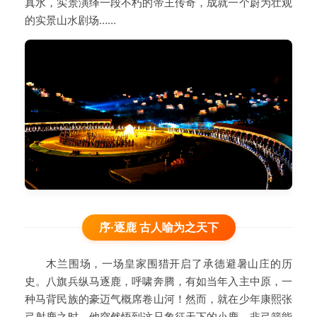
真水，实景演绎一段不朽的帝王传奇，成就一个蔚为壮观
的实景山水剧场……
序·逐鹿 古人喻为之天下
木兰围场，一场皇家围猎开启了承德避暑山庄的历
史。八旗兵纵马逐鹿，呼啸奔腾，有如当年入主中原，一
种马背民族的豪迈气概席卷山河！然而，就在少年康熙张
弓射鹿之时，他突然悟到这只象征天下的小鹿，非弓箭能