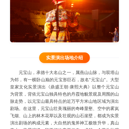
实景演出场地介绍
元宝山，承德十大名山之一，属燕山山脉，与双塔山
为邻，有一横卧山巅的元宝形巨石，故名"元宝山"。大型
皇家文化实景演出《鼎盛王朝·康熙大典》以整个元宝山
为背景，背依元宝山独具特色的丹霞地貌景观及周围的山
脉走势，以元宝山最具特点的近万平方米山地区域为演出
剧场。在这里，元宝山壮美瑰丽的奇峰显壑、空中的雾岚
飞烟、山上的林木花草以及壮观的山石崖壁，都成为实景
演出剧场的构成元素，大自然的鬼斧神工极致升华，真山