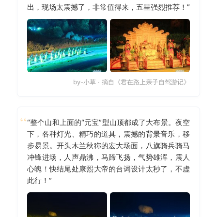
出，现场太震撼了，非常值得来，五星强烈推荐！”
by-小草 · 摘自《君在路上亲子自驾游记》
“整个山和上面的“元宝”型山顶都成了大布景。夜空
下，各种灯光、精巧的道具，震撼的背景音乐，移
步易景。开头木兰秋狝的宏大场面，八旗骑兵骑马
冲锋进场，人声鼎沸，马蹄飞扬，气势雄浑，震人
心魄！快结尾处康熙大帝的台词设计太秒了，不虚
此行！”