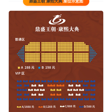
鼎盛王朝
·
康熙大典
座位示意图