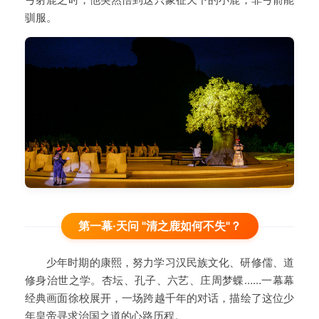
驯服。
第一幕·天问 "清之鹿如何不失"？
少年时期的康熙，努力学习汉民族文化、研修儒、道
修身治世之学。杏坛、孔子、六艺、庄周梦蝶……一幕幕
经典画面徐校展开，一场跨越千年的对话，描绘了这位少
年皇帝寻求治国之道的心路历程。