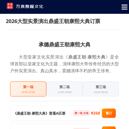
2026大型实景演出鼎盛王朝康熙大典订票
承德
鼎盛王朝
康熙大典
大型皇家文化实景演出《
鼎盛王朝
·
康熙大典
》是全
球首部以皇家文化为主题，演绎康熙大帝传奇经历的大型
户外实景演出。真山真水，震撼演绎不朽的帝王传奇。
第一场
第二场
第三场
20:10-21:20
21:50-23:00
23:20-00:30
¥
268
《鼎盛王朝·康熙大典》普通A区票
预订
第一场·主场