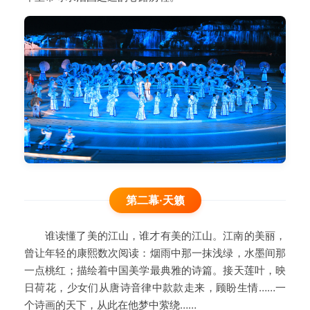
第二幕·天籁
谁读懂了美的江山，谁才有美的江山。江南的美丽，
曾让年轻的康熙数次阅读：烟雨中那一抹浅绿，水墨间那
一点桃红；描绘着中国美学最典雅的诗篇。接天莲叶，映
日荷花，少女们从唐诗音律中款款走来，顾盼生情……一
个诗画的天下，从此在他梦中萦绕……