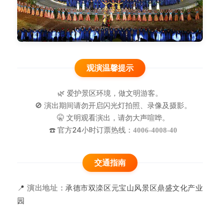
观演温馨提示
🌿 爱护景区环境，做文明游客。
🚫 演出期间请勿开启闪光灯拍照、录像及摄影。
🤫 文明观看演出，请勿大声喧哗。
☎️ 官方24小时订票热线：
4006-4008-40
交通指南
📍
承德市双滦区元宝山风景区鼎盛文化产业
演出地址：
园