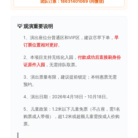
团队订票：18631401069 (同微信)
💡 观演重要说明
1、演出座位分普通区和VIP区，建议尽早下单，
早
订票位置相对更好
。
2、本项目支持无纸化入园，
付款成功后直接刷身份
证原件入园
，无需排队取票。
3、演出票量有限，建议提前锁定；本特惠票无需
预约。
4、演出日期：2026年4月18日 - 10月18日。
5、儿童政策：1.2米以下儿童免票（不占座，需1名
购票成人带领），超1.2米或超额儿童需按成人价购
票。