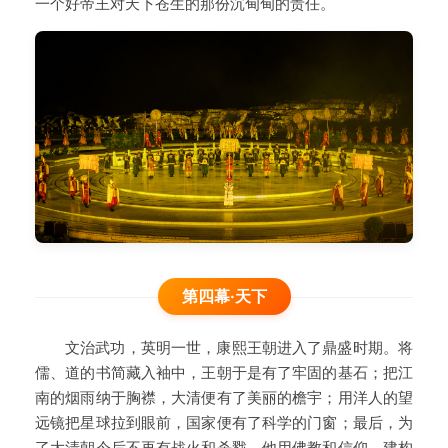
一个好帝王对天下苍生的那份沉甸甸的责任。
第四幕·天下
文治武功，英明一世，康熙王朝进入了鼎盛时期。将
儒、道的书简藏入袖中，王朝于是有了牢固的基石；把江
南的烟雨纳于胸襟，大清便有了美丽的檐宇；用洋人的望
远镜把星球拉到眼前，国家便有了科学的门窗；最后，为
了大清朝今后不再有战火和杀戮，他用佛教和信仰，建构