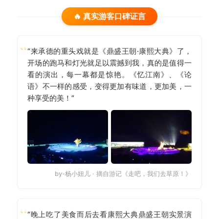
🔥 真实游客口碑证言
“来承德的重头戏就是《鼎盛王朝·康熙大典》了，
开场的跑马和灯光就足以震撼到我，真的是值得一
看的演出，每一幕都是惊艳。《忆江南》、《论
语》不一样的感受，变得更加有味道，更加美，一
种享受的美！”
by-杨小妞儿 · 摘自游记《走吧，我们去草原！》
“晚上吃了美食而后去看康熙大典鼎盛王朝实景演