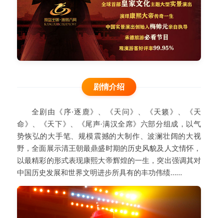
剧情介绍
全剧由《序·逐鹿》、《天问》、《天籁》、《天
命》、《天下》、《尾声·满汉全席》六部分组成，以气
势恢弘的大手笔、规模震撼的大制作、波澜壮阔的大视
野，全面展示清王朝最鼎盛时期的历史风貌及人文情怀，
以最精彩的形式表现康熙大帝辉煌的一生，突出强调其对
中国历史发展和世界文明进步所具有的丰功伟绩……