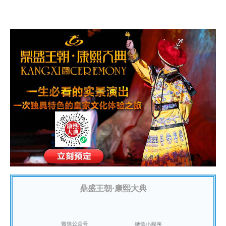
鼎盛王朝·康熙大典