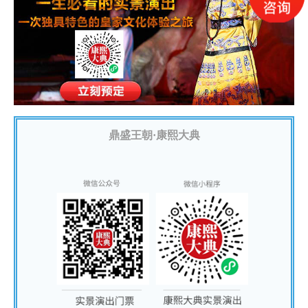
鼎盛王朝·康熙大典