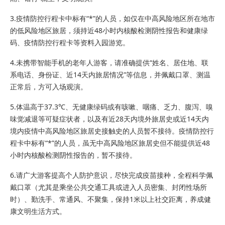
3.疫情防控行程卡中标有“*”的人员，如仅在中高风险地区所在地市
的低风险地区旅居，须持近48小时内核酸检测阴性报告和健康绿
码、疫情防控行程卡等资料入园游览。
4.未携带智能手机的老年人游客，请准确提供“姓名、居住地、联
系电话、身份证、近14天内旅居情况”等信息，并佩戴口罩、测温
正常后，方可入场观演。
5.体温高于37.3℃、无健康绿码或有咳嗽、咽痛、乏力、腹泻、嗅
味觉减退等可疑症状者，以及有近28天内境外旅居史或近14天内
境内疫情中高风险地区旅居史接触史的人员暂不接待。疫情防控行
程卡中标有“*”的人员，虽无中高风险地区旅居史但不能提供近48
小时内核酸检测阴性报告的，暂不接待。
6.请广大游客提高个人防护意识，尽快完成疫苗接种，全程科学佩
戴口罩（尤其是乘坐公共交通工具或进入人员密集、封闭性场所
时）、勤洗手、常通风、不聚集，保持1米以上社交距离，养成健
康文明生活方式。