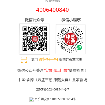
订票热线
4006400840
微信公众号关注
“实景演出门票”
提前抢票！
中国·承德《鼎盛王朝·康熙大典》皇家剧场
京ICP备2024063544号-7
京公网安备11010502051264号