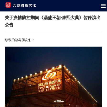
关于疫情防控期间《鼎盛王朝·康熙大典》暂停演出
公告
尊敬的游客朋友们：